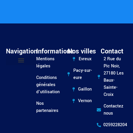
Navigation
Informations
Nos villes
Contact
Mentions
Evreux
2 Rue du
légales
Pic Noir,
Pacy-sur-
Entretien / Dépannage
27180 Les
Conditions
eure
Baux-
générales
Sainte-
Gaillon
d’utilisation
Croix
Vernon
Nos
Contactez
partenaires
nous
0259228204