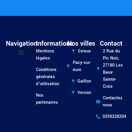
Navigation
Informations
Nos villes
Contact
Mentions
Evreux
2 Rue du
légales
Pic Noir,
Pacy-sur-
Entretien / Dépannage
27180 Les
Conditions
eure
Baux-
générales
Sainte-
Gaillon
d’utilisation
Croix
Vernon
Nos
Contactez
partenaires
nous
0259228204