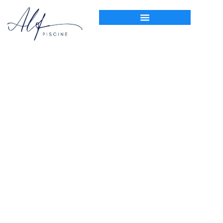
Accueil
Expert en Entretien de Piscine : Votre Spécialiste pour une Eau
Cristalline
Expert en Entretien de
Piscine : Votre Spécialiste
pour une Eau Cristalline
15 mai 2025
Articles