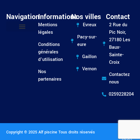
Navigation
Informations
Nos villes
Contact
Mentions
Evreux
2 Rue du
légales
Pic Noir,
Pacy-sur-
Entretien / Dépannage
27180 Les
Conditions
eure
Baux-
générales
Sainte-
Gaillon
d’utilisation
Croix
Vernon
Nos
Contactez
partenaires
nous
0259228204
Copyright © 2025 Alf piscine Tous droits réservés