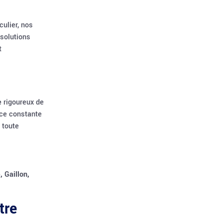
culier, nos
solutions
t
e
rigoureux de
nce constante
 toute
, Gaillon,
tre