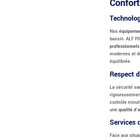
Confort
Technolog
Nos
équipemen
bassin. ALF P
professionnels
modernes et de
équilibrée.
Respect d
La sécurité sa
rigoureusement
contrôle minut
une
qualité d’
Services 
Face aux situa