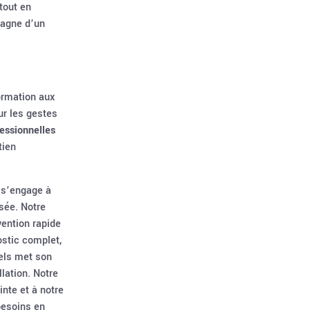
tout en
pagne d’un
ormation aux
ur les gestes
essionnelles
tien
 s’engage à
sée. Notre
vention rapide
ostic complet,
nels met son
llation. Notre
nte et à notre
 besoins en