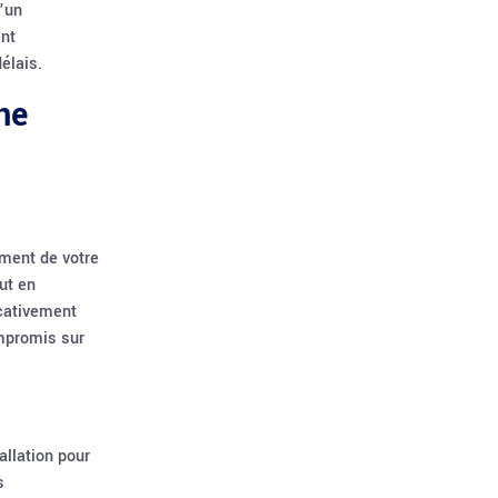
d’un
ent
élais.
ne
ement de votre
ut en
icativement
ompromis sur
allation pour
s