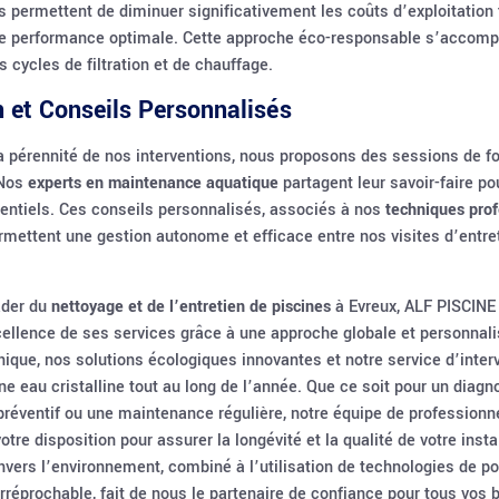
ermettent de diminuer significativement les coûts d’exploitation 
e performance optimale. Cette approche éco-responsable s’accom
s cycles de filtration et de chauffage.
 et Conseils Personnalisés
la pérennité de nos interventions, nous proposons des sessions de f
 Nos
experts en maintenance aquatique
partagent leur savoir-faire po
entiels. Ces conseils personnalisés, associés à nos
techniques prof
ermettent une gestion autonome et efficace entre nos visites d’entre
ader du
nettoyage et de l’entretien de piscines
à Evreux, ALF PISCINE
cellence de ses services grâce à une approche globale et personnali
nique, nos solutions écologiques innovantes et notre service d’inter
ne eau cristalline tout au long de l’année. Que ce soit pour un diagn
préventif ou une maintenance régulière, notre équipe de profession
votre disposition pour assurer la longévité et la qualité de votre insta
ers l’environnement, combiné à l’utilisation de technologies de poi
 irréprochable, fait de nous le partenaire de confiance pour tous vos