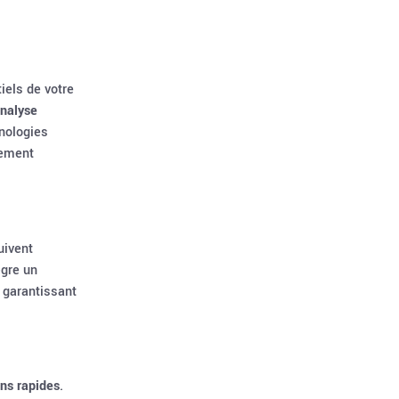
iels de votre
analyse
hnologies
tement
ivent
ègre un
 garantissant
ons rapides
.