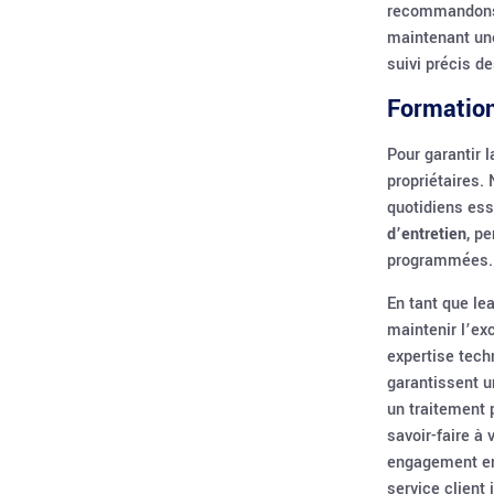
recommandons p
maintenant un
suivi précis de
Formation
Pour garantir 
propriétaires.
quotidiens ess
d’entretien
, p
programmées.
En tant que le
maintenir l’ex
expertise tech
garantissent u
un traitement 
savoir-faire à 
engagement env
service client