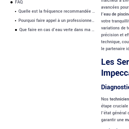
fraîcheur à Ev
FAQ
avancées pour a
Quelle est la fréquence recommandée pour un entretien professionnel de piscine ?
l’eau de piscin
Pourquoi faire appel à un professionnel plutôt que d’entretenir sa piscine soi-même ?
votre tranquill
variations de 
Que faire en cas d’eau verte dans ma piscine ?
précision et e
technique, cou
le partenaire 
Les Ser
Impecc
Diagnosti
Nos
technicien
étape cruciale
l’état général
garantir une
m