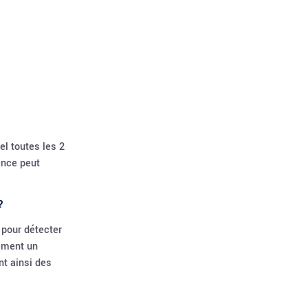
l toutes les 2
ence peut
?
 pour détecter
lement un
nt ainsi des