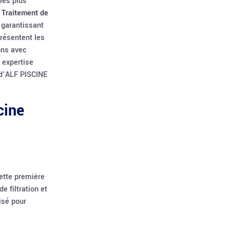
les plus
.
Traitement de
 garantissant
présentent les
ons avec
 expertise
t d’ALF PISCINE
cine
Cette première
e filtration et
isé pour