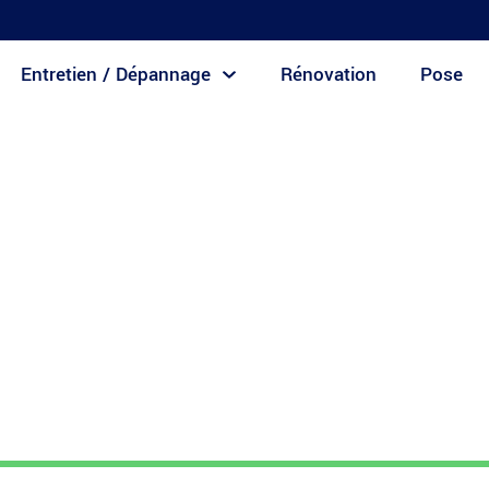
Entretien / Dépannage
Rénovation
Pose
 de Piscine : Votre Garantie d’une Eau Cristalline
 Nettoyage de Piscine :
’une Eau Cristalline