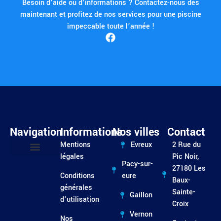
Besoin d’aide ou d’informations ? Contactez-nous dès
maintenant et profitez de nos services pour une piscine
impeccable toute l’année !
Navigation
Informations
Nos villes
Contact
Mentions
Evreux
2 Rue du
légales
Pic Noir,
Pacy-sur-
Entretien / Dépannage
27180 Les
Conditions
eure
Baux-
générales
Sainte-
Gaillon
d’utilisation
Croix
Vernon
Nos