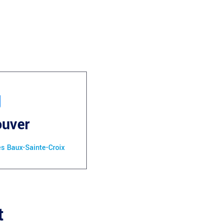
ouver
es Baux-Sainte-Croix
t