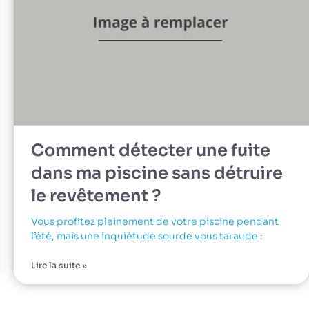
Comment détecter une fuite
dans ma piscine sans détruire
le revêtement ?
Vous profitez pleinement de votre piscine pendant
l’été, mais une inquiétude sourde vous taraude :
Lire la suite »