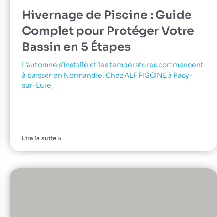
Hivernage de Piscine : Guide
Complet pour Protéger Votre
Bassin en 5 Étapes
L’automne s’installe et les températures commencent
à baisser en Normandie. Chez ALF PISCINE à Pacy-
sur-Eure,
Lire la suite »