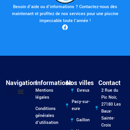
Besoin d’aide ou d’informations ? Contactez-nous dès
maintenant et profitez de nos services pour une piscine
impeccable toute l’année !
Navigation
Informations
Nos villes
Contact
Mentions
Evreux
2 Rue du
légales
Pic Noir,
Pacy-sur-
Entretien / Dépannage
27180 Les
Conditions
eure
Baux-
générales
Sainte-
Gaillon
d’utilisation
Croix