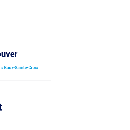
ouver
es Baux-Sainte-Croix
t