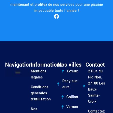
maintenant et profitez de nos services pour une piscine
impeccable toute l’année !
Navigation
Informations
Nos villes
Contact
Mentions
Evreux
2 Rue du
légales
Pic Noir,
Pacy-sur-
Entretien / Dépannage
27180 Les
Conditions
eure
Baux-
générales
Sainte-
Gaillon
d’utilisation
Croix
Vernon
Nos
Contactez