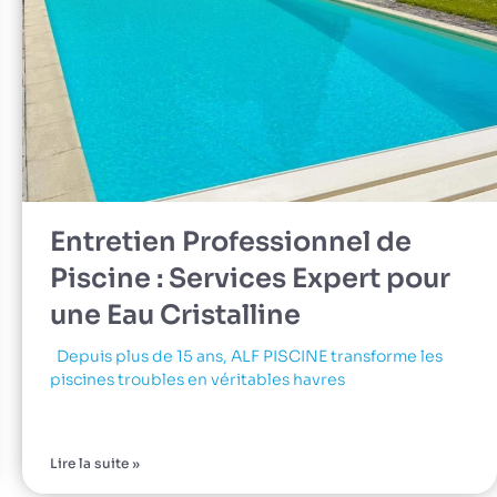
Entretien Professionnel de
Piscine : Services Expert pour
une Eau Cristalline
Depuis plus de 15 ans, ALF PISCINE transforme les
piscines troubles en véritables havres
Lire la suite »