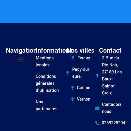
Navigation
Informations
Nos villes
Contact
Mentions
Evreux
2 Rue du
légales
Pic Noir,
Pacy-sur-
Entretien / Dépannage
27180 Les
Conditions
eure
Baux-
générales
Sainte-
Gaillon
d’utilisation
Croix
Vernon
Nos
Contactez
partenaires
nous
0259228204