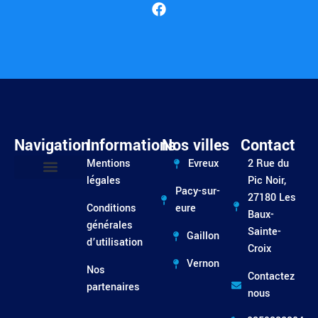
Navigation
Informations
Nos villes
Contact
Mentions
Evreux
2 Rue du
légales
Pic Noir,
Pacy-sur-
Entretien / Dépannage
27180 Les
Conditions
eure
Baux-
générales
Sainte-
Gaillon
d’utilisation
Croix
Vernon
Nos
Contactez
partenaires
nous