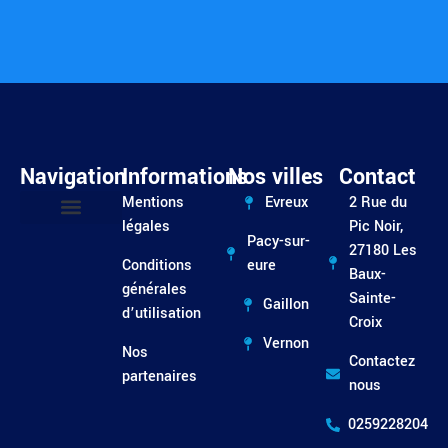
Navigation
Informations
Nos villes
Contact
Mentions
Evreux
2 Rue du
légales
Pic Noir,
Pacy-sur-
Entretien / Dépannage
27180 Les
Conditions
eure
Baux-
générales
Sainte-
Gaillon
d’utilisation
Croix
Vernon
Nos
Contactez
partenaires
nous
0259228204