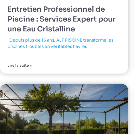
Entretien Professionnel de
Piscine : Services Expert pour
une Eau Cristalline
Depuis plus de 15 ans, ALF PISCINE transforme les
piscines troubles en véritables havres
Lire la suite »