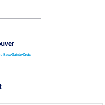
ouver
es Baux-Sainte-Croix
t