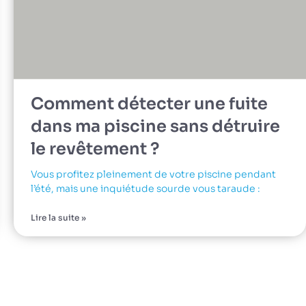
Comment détecter une fuite
dans ma piscine sans détruire
le revêtement ?
Vous profitez pleinement de votre piscine pendant
l’été, mais une inquiétude sourde vous taraude :
Lire la suite »