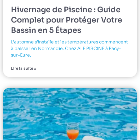
Hivernage de Piscine : Guide
Complet pour Protéger Votre
Bassin en 5 Étapes
L’automne s’installe et les températures commencent
à baisser en Normandie. Chez ALF PISCINE à Pacy-
sur-Eure,
Lire la suite »