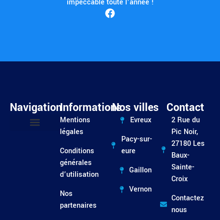
impeccable toute l’année !
Navigation
Informations
Nos villes
Contact
Mentions
Evreux
2 Rue du
légales
Pic Noir,
Pacy-sur-
Entretien / Dépannage
27180 Les
Conditions
eure
Baux-
générales
Sainte-
Gaillon
d’utilisation
Croix
Vernon
Nos
Contactez
partenaires
nous