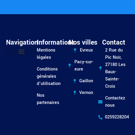
Navigation
Informations
Nos villes
Contact
Mentions
Evreux
2 Rue du
légales
Pic Noir,
Pacy-sur-
Entretien / Dépannage
27180 Les
Conditions
eure
Baux-
générales
Sainte-
Gaillon
d’utilisation
Croix
Vernon
Nos
Contactez
partenaires
nous
0259228204