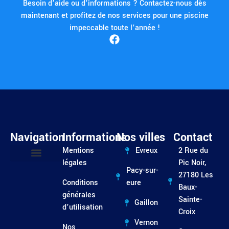
Besoin d’aide ou d’informations ? Contactez-nous dès
maintenant et profitez de nos services pour une piscine
impeccable toute l’année !
Navigation
Informations
Nos villes
Contact
Mentions
Evreux
2 Rue du
légales
Pic Noir,
Pacy-sur-
Entretien / Dépannage
27180 Les
Conditions
eure
Baux-
générales
Sainte-
Gaillon
d’utilisation
Croix
Vernon
Nos