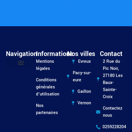
Navigation
Informations
Nos villes
Contact
Mentions
Evreux
2 Rue du
légales
Pic Noir,
Pacy-sur-
Entretien / Dépannage
27180 Les
Conditions
eure
Baux-
générales
Sainte-
Gaillon
d’utilisation
Croix
Vernon
Nos
Contactez
partenaires
nous
0259228204