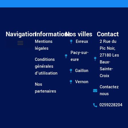
Navigation
Informations
Nos villes
Contact
Mentions
Evreux
2 Rue du
légales
Pic Noir,
Pacy-sur-
Entretien / Dépannage
27180 Les
Conditions
eure
Baux-
générales
Sainte-
Gaillon
d’utilisation
Croix
Vernon
Nos
Contactez
partenaires
nous
0259228204