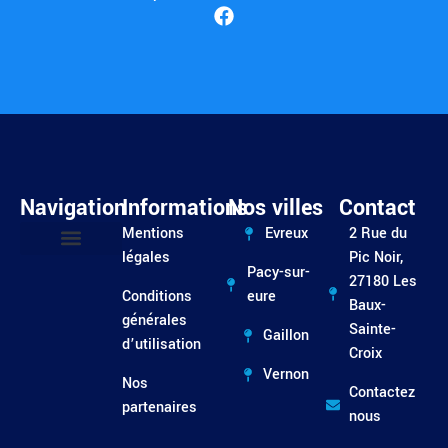
Navigation
Informations
Nos villes
Contact
Mentions
Evreux
2 Rue du
légales
Pic Noir,
Pacy-sur-
Entretien / Dépannage
27180 Les
Conditions
eure
Baux-
générales
Sainte-
Gaillon
d’utilisation
Croix
Vernon
Nos
Contactez
partenaires
nous