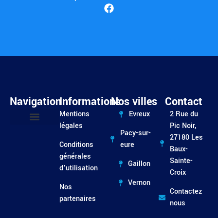
Navigation
Informations
Nos villes
Contact
Mentions
Evreux
2 Rue du
légales
Pic Noir,
Pacy-sur-
Entretien / Dépannage
27180 Les
Conditions
eure
Baux-
générales
Sainte-
Gaillon
d’utilisation
Croix
Vernon
Nos
Contactez
partenaires
nous