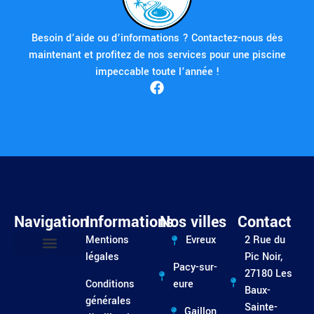
Besoin d’aide ou d’informations ? Contactez-nous dès
maintenant et profitez de nos services pour une piscine
impeccable toute l’année !
Navigation
Informations
Nos villes
Contact
Mentions
Evreux
2 Rue du
légales
Pic Noir,
Pacy-sur-
Entretien / Dépannage
27180 Les
Conditions
eure
Baux-
générales
Sainte-
Gaillon